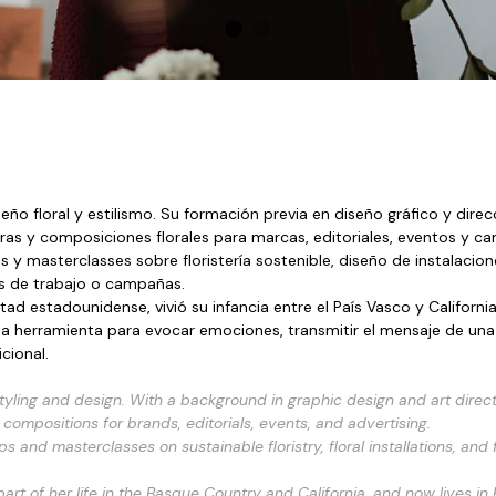
ño floral y estilismo. Su formación previa en diseño gráfico y direcc
ras y composiciones florales para marcas, editoriales, eventos y ca
 y masterclasses sobre floristería sostenible, diseño de instalacion
os de trabajo o campañas.
d estadounidense, vivió su infancia entre el País Vasco y Californi
na herramienta para evocar emociones, transmitir el mensaje de una 
cional.
l styling and design. With a background in graphic design and art direc
 compositions for brands, editorials, events, and advertising.
and masterclasses on sustainable floristry, floral installations, and f
rt of her life in the Basque Country and California, and now lives in