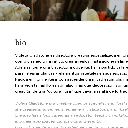
bio
Violeta Gladstone es directora creativa especializada en dise
como un medio narrativo: crea arreglos, instalaciones efíme
Además, tiene una trayectoria docente: ha impartido talleres
para integrar plantas y elementos vegetales en sus espaci
Nacida en Formentera, con ascendencia mitad española, mita
Para Violeta, las flores son algo más que decoración: son u
creación de una “cultura floral” que vaya más allá de lo tradi
Violeta Gladstone is a creative director specializing in flora
she creates arrangements, ephemeral installations, and floral
She also has a long career as an educator, teaching workshops 
into their workspaces, campaigns, and events.
Born in Formentera to a Spanish-American family, she spent pa