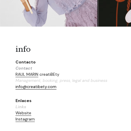
info
Contacto
Contact
RAUL MARIN
 creatiBEty
Management, booking, press, legal and business
info@creatibety.com
Enlaces
Links
Website
Instagram