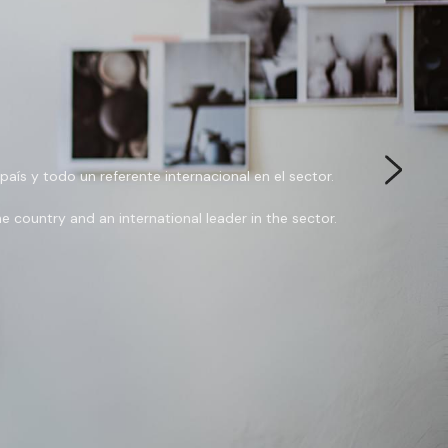
 país y todo un referente internacional en el sector.
the country and an international leader in the sector.