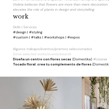
Violeta believes that flowers are more than mere decoration: 
elevates the role of plants in design and storytelling.
work
Skills | Services
#design | #styling 
#custom | #talks | #workshops | #expos
Algunos trabajos/eventos/premios seleccionados
Some selected works/events/awards
Diseña un centro con flores secas
 (Domestika) 
#course
Tocado floral: crea tu complemento de flores 
(Domestik