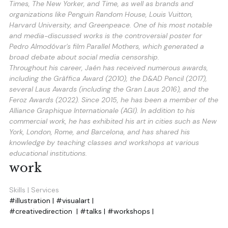
Times
, 
The New Yorker
, and 
Time
, as well as brands and 
organizations like Penguin Random House, Louis Vuitton, 
Harvard University, and Greenpeace. One of his most notable 
and media-discussed works is the controversial poster for 
Pedro Almodóvar's film 
Parallel Mothers
, which generated a 
broad debate about social media censorship.
Throughout his career, Jaén has received numerous awards, 
including the Gràffica Award (2010), the D&AD Pencil (2017), 
several Laus Awards (including the Gran Laus 2016), and the 
Feroz Awards (2022). Since 2015, he has been a member of the 
Alliance Graphique Internationale (AGI). In addition to his 
commercial work, he has exhibited his art in cities such as New 
York, London, Rome, and Barcelona, and has shared his 
knowledge by teaching classes and workshops at various 
educational institutions.
work
Skills | Services
#illustration | #visualart | 
#creativedirection  | #talks | #workshops | 