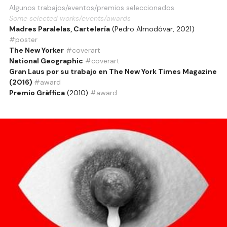
Algunos trabajos/eventos/premios seleccionados
Some selected works/events/awards
Madres Paralelas, Cartelería
 (Pedro Almodóvar, 2021) 
#poster
The New Yorker
#coverart
National Geographic
#coverart
Gran Laus por su trabajo en The New York Times Magazine 
(2016) 
#award
Premio Gràffica
 (2010) 
#award