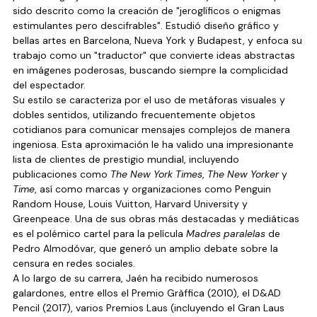
sido descrito como la creación de "jeroglíficos o enigmas 
estimulantes pero descifrables". Estudió diseño gráfico y 
bellas artes en Barcelona, Nueva York y Budapest, y enfoca su 
trabajo como un "traductor" que convierte ideas abstractas 
en imágenes poderosas, buscando siempre la complicidad 
del espectador.
Su estilo se caracteriza por el uso de metáforas visuales y 
dobles sentidos, utilizando frecuentemente objetos 
cotidianos para comunicar mensajes complejos de manera 
ingeniosa. Esta aproximación le ha valido una impresionante 
lista de clientes de prestigio mundial, incluyendo 
publicaciones como 
The New York Times
, 
The New Yorker
 y 
Time
, así como marcas y organizaciones como Penguin 
Random House, Louis Vuitton, Harvard University y 
Greenpeace. Una de sus obras más destacadas y mediáticas 
es el polémico cartel para la película 
Madres paralelas
 de 
Pedro Almodóvar, que generó un amplio debate sobre la 
censura en redes sociales.
A lo largo de su carrera, Jaén ha recibido numerosos 
galardones, entre ellos el Premio Gràffica (2010), el D&AD 
Pencil (2017), varios Premios Laus (incluyendo el Gran Laus 