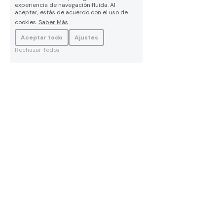
experiencia de navegación fluida. Al
aceptar, estás de acuerdo con el uso de
cookies.
Saber Más
Aceptar todo
Ajustes
Rechazar Todos
OFFICE
RESOURCES
creatiBEty 
creatiBEty AGENCY &
 ROSTER
MANAGEMENT & CONSULTING
creatiBEty EVENTS & TALKS
Passeig de Gràcia 19 bis
creatiBEty PRESS & 
NEWS
E08007 Barcelona
creatiBEty SHOP & GALLERY
OUR BRANDS
Art & Djs
Art & Legal
creatiBEty CLUB 
WorldCelona