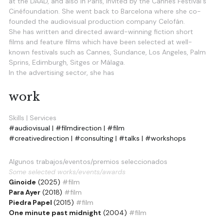
at the DAAD, and also in Paris, invited by the Cannes Festival's 
Cinéfoundation. She went back to Barcelona where she co-
founded the audiovisual production company Celofán.
She has written and directed award-winning fiction short 
films and feature films which have been selected at well-
known festivals such as Cannes, Sundance, Los Angeles, Palm 
Sprins, Edimburgh, Sitges or Málaga.
In the advertising sector, she has 
work
Skills | Services
#audiovisual | #filmdirection | #film
#creativedirection | #consulting | #talks | #workshops
Algunos trabajos/eventos/premios seleccionados
Some selected works/events/awards
Ginoide
 (2025) 
#film
Para Ayer
 (2018) 
#film
Piedra Papel 
(2015) 
#film
One minute past midnight
 (2004) 
#film