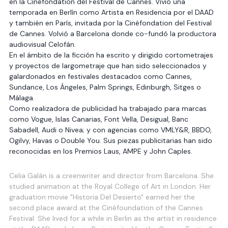
en la Cinéfondation del Festival de Cannes. Vivió una 
temporada en Berlín como Artista en Residencia por el DAAD 
y también en París, invitada por la Cinéfondation del Festival 
de Cannes. Volvió a Barcelona donde co-fundó la productora 
audiovisual Celofán.
En el ámbito de la ficción ha escrito y dirigido cortometrajes 
y proyectos de largometraje que han sido seleccionados y 
galardonados en festivales destacados como Cannes, 
Sundance, Los Ángeles, Palm Springs, Edinburgh, Sitges o 
Málaga.
Como realizadora de publicidad ha trabajado para marcas 
como Vogue, Islas Canarias, Font Vella, Desigual, Banc 
Sabadell, Audi o Nivea; y con agencias como VMLY&R, BBDO, 
Ogilvy, Havas o Double You. Sus piezas publicitarias han sido 
reconocidas en los Premios Laus, AMPE y John Caples.
Celia Galán is a creenwriter and director from Barcelona. She 
studied animation at the Royal College of Art in London. Her 
graduation movie "Historia Del Desierto" earned her the 
second place award at the Cinéfoundation of the Cannes 
Festival. She lived for a while in Berlin as the artist in residence 