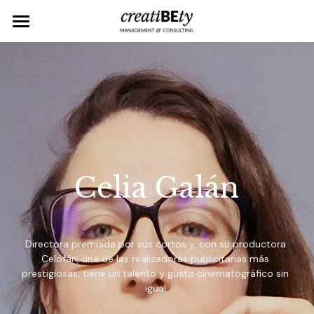
ARTISTS
EVENTS
ARTWORKS
ABOUT
Celia Galán
CONTACT
Directora premiada por sus cortos y, con su productora 
Celofán, una de las realizadoras publicitarias más 
prestigiosas; tiene un talento y gusto cinematográfico sin 
igual.