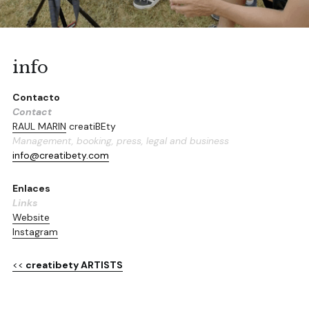
info
Contacto
Contact
RAUL MARIN
 creatiBEty
Management, booking, press, legal and business
info@creatibety.com
Enlaces
Links
Website
Instagram
<<
 creatibety ARTISTS